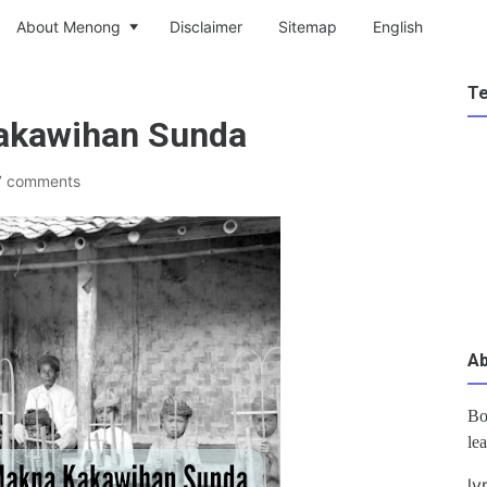
About Menong
Disclaimer
Sitemap
English
T
akawihan Sunda
7 comments
A
Bo
le
ly