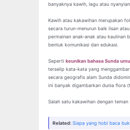
banyaknya kawih, lagu atau nyanyian,
Kawih atau kakawihan merupakan fol
secara turun-menurun baik lisan ata
permainan anak-anak atau kaulinan
bentuk komunikasi dan edukasi.
Seperti
keunikan bahasa Sunda um
terselip kata-kata yang menggamba
secara geografis alam Sunda didomi
ini banyak digambarkan dunia flora 
Salah satu kakawihan dengan teman f
Related:
Siapa yang hobi baca buk