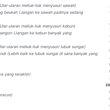
Ular-ularan meliuk-liuk menyusuri sawah)
ng beukah (Jangan ke sawah padinya sedang
Ular-ularan meliuk-liuk menyusuri kebun)
ngangon (Jangan ke kebun banyak yang
lar-ularan meliuk-liuk menyusuri lubuk sungai)
ndi (Lebih baik ke lubuk sungai di sana banyak yang
a yang terakhir)
2
eracun)