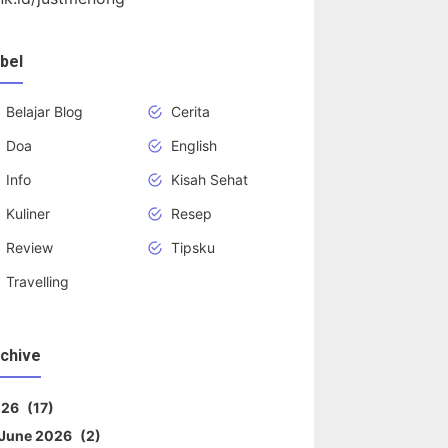
bel
Belajar Blog
Cerita
Doa
English
Info
Kisah Sehat
Kuliner
Resep
Review
Tipsku
Travelling
chive
026
17
June 2026
2