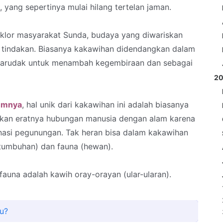
 yang sepertinya mulai hilang tertelan jaman.
klor masyarakat Sunda, budaya yang diwariskan
u tindakan. Biasanya kakawihan didendangkan dalam
 barudak untuk menambah kegembiraan dan sebagai
2
umnya
, hal unik dari kakawihan ini adalah biasanya
rkan eratnya hubungan manusia dengan alam karena
nasi pegunungan. Tak heran bisa dalam kakawihan
(tumbuhan) dan fauna (hewan).
auna adalah kawih oray-orayan (ular-ularan).
u?