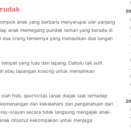
rudak
2
lompok anak yang berbaris menyerupai ular panjang
Setiap anak memegang pundak teman yang berada di
ti dua orang temannya yang menautkan dua tangan
tempat yang luas dan lapang. Dahulu tak sulit
h atau lapangan kosong untuk memainkan
ah fisik, sportivitas (anak diajak taat terhadap
2
n kemenangan dan kekalahan) dan pengetahuan dari
oray-orayan secara tidak langsung mengajak anak-
k-anak dituntut kekompakan untuk menjaga