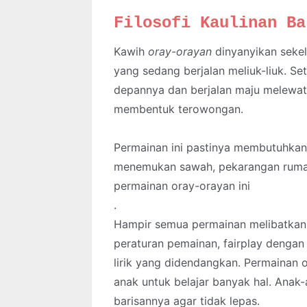
Filosofi Kaulinan Ba
Kawih
oray-orayan
dinyanyikan seke
yang sedang berjalan meliuk-liuk. 
depannya dan berjalan maju melewa
membentuk terowongan.
Permainan ini pastinya membutuhkan 
menemukan sawah, pekarangan ruma
permainan oray-orayan ini
.
Hampir semua permainan melibatkan ol
peraturan pemainan, fairplay denga
lirik yang didendangkan. Permainan 
anak untuk belajar banyak hal. Ana
barisannya agar tidak lepas.