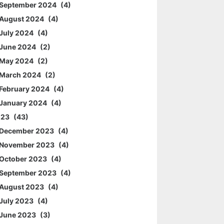
September 2024
4
August 2024
4
July 2024
4
June 2024
2
May 2024
2
March 2024
2
February 2024
4
January 2024
4
023
43
December 2023
4
November 2023
4
October 2023
4
September 2023
4
August 2023
4
July 2023
4
June 2023
3