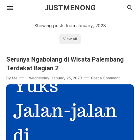
JUSTMENONG
Showing posts from January, 2023
View all
Menong
Serunya Ngabolang di Wisata Palembang
Contact
Terdekat Bagian 2
By
Me
-
Wednesday, January 25, 2023
Post a Comment