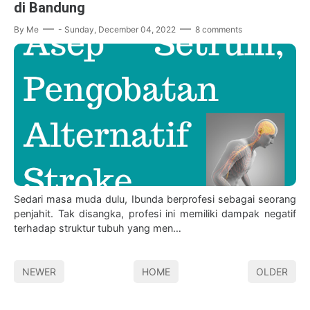
di Bandung
By
Me
-
Sunday, December 04, 2022
8 comments
Sedari masa muda dulu, Ibunda berprofesi sebagai seorang
penjahit. Tak disangka, profesi ini memiliki dampak negatif
terhadap struktur tubuh yang men…
NEWER
HOME
OLDER