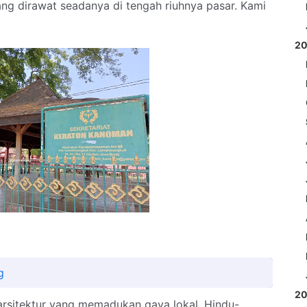
ng dirawat seadanya di tengah riuhnya pasar. Kami
2
g
2
arsitektur yang memadukan gaya lokal, Hindu-