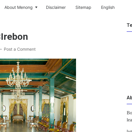
About Menong
Disclaimer
Sitemap
English
T
Irebon
Post a Comment
A
Bo
le
ly