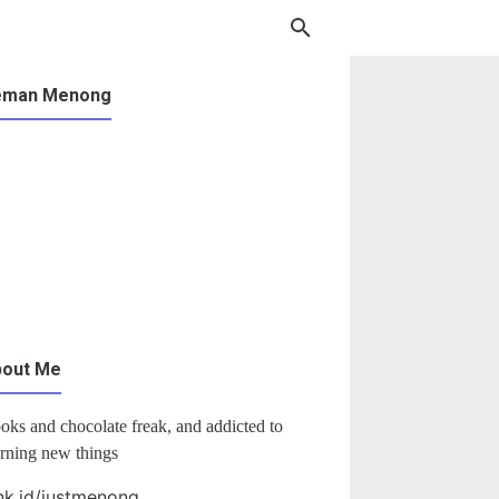
eman Menong
bout Me
oks and chocolate freak, and addicted to
arning new things
nk.id/justmenong