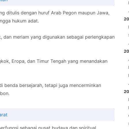
ng ditulis dengan huruf Arab Pegon maupun Jawa,
2
hingga hukum adat.
ak, dan meriam yang digunakan sebagai perlengkapan
2
ngkok, Eropa, dan Timur Tengah yang menandakan
adi benda bersejarah, tetapi juga mencerminkan
2
ebon.
arat
erfungsi sebagai pusat budaya dan spiritual