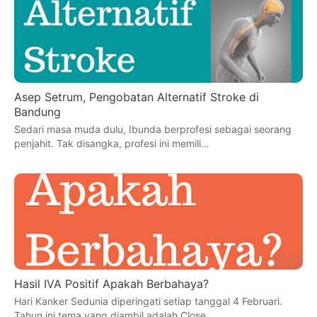
Asep Setrum, Pengobatan Alternatif Stroke di
Bandung
Sedari masa muda dulu, Ibunda berprofesi sebagai seorang
penjahit. Tak disangka, profesi ini memili…
Hasil IVA Positif Apakah Berbahaya?
Hari Kanker Sedunia diperingati setiap tanggal 4 Februari.
Tahun ini tema yang diambil adalah Close…