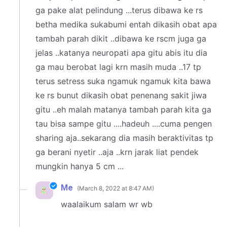
ga pake alat pelindung ...terus dibawa ke rs
betha medika sukabumi entah dikasih obat apa
tambah parah dikit ..dibawa ke rscm juga ga
jelas ..katanya neuropati apa gitu abis itu dia
ga mau berobat lagi krn masih muda ..17 tp
terus setress suka ngamuk ngamuk kita bawa
ke rs bunut dikasih obat penenang sakit jiwa
gitu ..eh malah matanya tambah parah kita ga
tau bisa sampe gitu ....hadeuh ....cuma pengen
sharing aja..sekarang dia masih beraktivitas tp
ga berani nyetir ..aja ..krn jarak liat pendek
mungkin hanya 5 cm ...
Me
March 8, 2022 at 8:47 AM
waalaikum salam wr wb