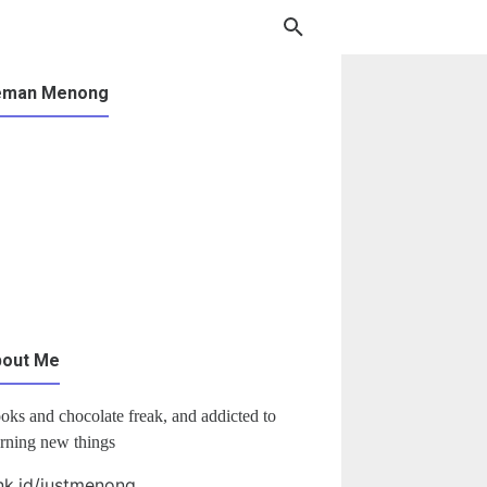
eman Menong
bout Me
oks and chocolate freak, and addicted to
arning new things
nk.id/justmenong