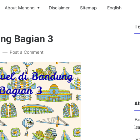
About Menong
Disclaimer
Sitemap
English
T
ung Bagian 3
4
Post a Comment
A
Bo
le
ly