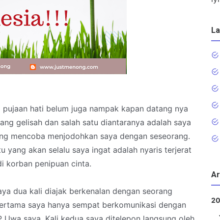
La
 pujaan hati belum juga nampak kapan datang nya
ng gelisah dan salah satu diantaranya adalah saya
orang mencoba menjodohkan saya dengan seseorang.
tu yang akan selalu saya ingat adalah nyaris terjerat
i korban penipuan cinta
.
Ar
 saya dua kali diajak berkenalan dengan seorang
2
i pertama saya hanya sempat berkomunikasi dengan
 Uwa saya. Kali kedua saya ditelepon langsung oleh