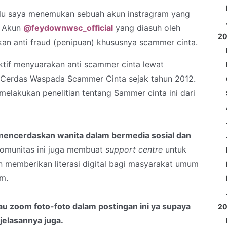
alu saya menemukan sebuah akun instragram yang
. Akun
@feydownwsc_official
yang diasuh oleh
2
an anti fraud (penipuan) khususnya scammer cinta.
tif menyuarakan anti scammer cinta lewat
Cerdas Waspada Scammer Cinta sejak tahun 2012.
elakukan penelitian tentang Sammer cinta ini dari
mencerdaskan wanita dalam bermedia sosial dan
Komunitas ini juga membuat
support centre
untuk
memberikan literasi digital bagi masyarakat umum
am.
u zoom foto-foto dalam postingan ini ya supaya
2
elasannya juga.