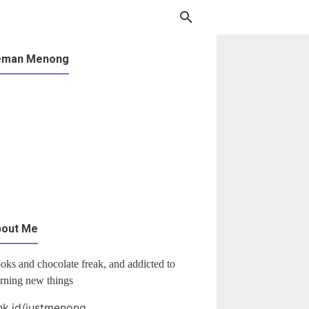
eman Menong
bout Me
oks and chocolate freak, and addicted to
arning new things
nk.id/justmenong