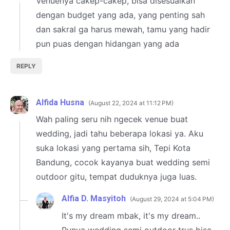
Venuenya cakep-cakep, bisa disesuaikan
dengan budget yang ada, yang penting sah
dan sakral ga harus mewah, tamu yang hadir
pun puas dengan hidangan yang ada
REPLY
Alfida Husna
August 22, 2024 at 11:12 PM
Wah paling seru nih ngecek venue buat
wedding, jadi tahu beberapa lokasi ya. Aku
suka lokasi yang pertama sih, Tepi Kota
Bandung, cocok kayanya buat wedding semi
outdoor gitu, tempat duduknya juga luas.
Alfia D. Masyitoh
August 29, 2024 at 5:04 PM
It's my dream mbak, it's my dream..
Punya wedding semi outdoor trus bisa