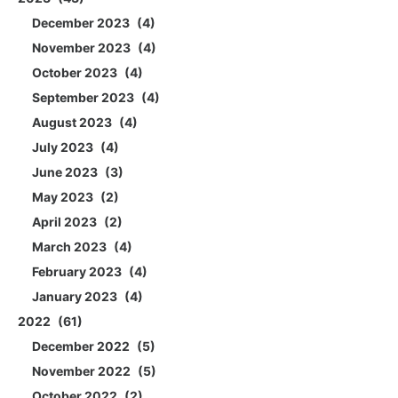
December 2023
4
November 2023
4
October 2023
4
September 2023
4
August 2023
4
July 2023
4
June 2023
3
May 2023
2
April 2023
2
March 2023
4
February 2023
4
January 2023
4
2022
61
December 2022
5
November 2022
5
October 2022
2