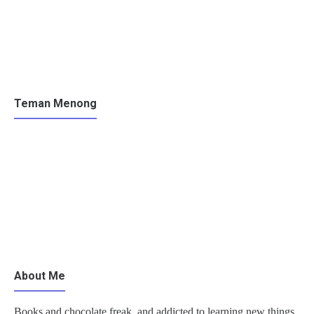
Teman Menong
About Me
Books and chocolate freak, and addicted to learning new things