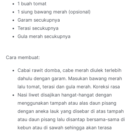
1 buah tomat
1 siung bawang merah (opsional)
Garam secukupnya
Terasi secukupnya
Gula merah secukupnya
Cara membuat:
Cabai rawit domba, cabe merah diulek terlebih
dahulu dengan garam. Masukan bawang merah
lalu tomat, terasi dan gula merah. Koreksi rasa
Nasi liwet disajikan hangat-hangat dengan
menggunakan tampah atau alas daun pisang
dengan aneka lauk yang disebar di atas tampah
atau daun pisang lalu disantap bersama-sama di
kebun atau di sawah sehingga akan terasa