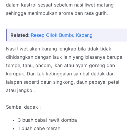
dalam kastrol sesaat sebelum nasi liwet matang
sehingga menimbulkan aroma dan rasa gurih.
Related:
Resep Cilok Bumbu Kacang
Nasi liwet akan kurang lengkap bila tidak tidak
dihidangkan dengan lauk lain yang biasanya berupa
tempe, tahu, oncom, ikan atau ayam goreng dan
kerupuk. Dan tak ketinggalan sambal dadak dan
lalapan seperti daun singkong, daun pepaya, petai
atau jengkol.
Sambal dadak :
3 buah cabai rawit domba
1 buah cabe merah