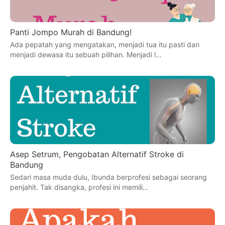
Panti Jompo Murah di Bandung!
Ada pepatah yang mengatakan, menjadi tua itu pasti dan
menjadi dewasa itu sebuah pilihan. Menjadi l…
Asep Setrum, Pengobatan Alternatif Stroke di
Bandung
Sedari masa muda dulu, Ibunda berprofesi sebagai seorang
penjahit. Tak disangka, profesi ini memili…