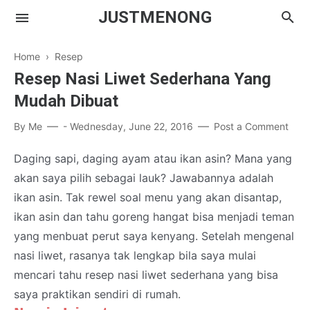
JUSTMENONG
Home
›
Resep
Resep Nasi Liwet Sederhana Yang
Mudah Dibuat
Menong
By
Me
-
Wednesday, June 22, 2016
Post a Comment
Contact
Daging sapi, daging ayam atau ikan asin? Mana yang
akan saya pilih sebagai lauk? Jawabannya adalah
ikan asin. Tak rewel soal menu yang akan disantap,
ikan asin dan tahu goreng hangat bisa menjadi teman
yang menbuat perut saya kenyang. Setelah mengenal
nasi liwet, rasanya tak lengkap bila saya mulai
mencari tahu resep nasi liwet sederhana yang bisa
saya praktikan sendiri di rumah.